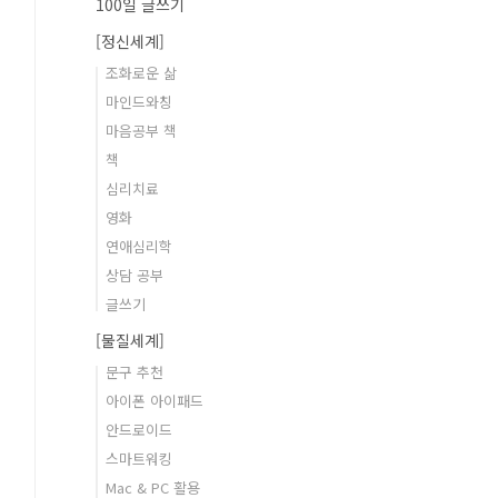
100일 글쓰기
[정신세계]
조화로운 삶
마인드와칭
마음공부 책
책
심리치료
영화
연애심리학
상담 공부
글쓰기
[물질세계]
문구 추천
아이폰 아이패드
안드로이드
스마트워킹
Mac & PC 활용