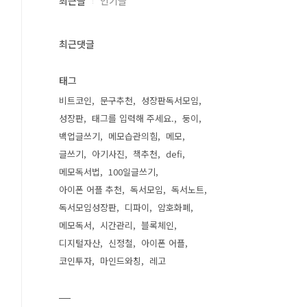
최근글
인기글
최근댓글
태그
비트코인
문구추천
성장판독서모임
성장판
태그를 입력해 주세요.
둥이
백업글쓰기
메모습관의힘
메모
글쓰기
아기사진
책추천
defi
메모독서법
100일글쓰기
아이폰 어플 추천
독서모임
독서노트
독서모임성장판
디파이
암호화폐
메모독서
시간관리
블록체인
디지털자산
신정철
아이폰 어플
코인투자
마인드와칭
레고