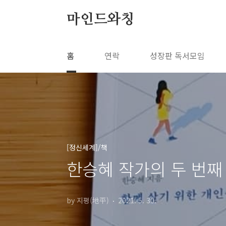
본문 바로가기
마인드와칭
홈
연락
성장판 독서모임
[정신세계]/책
한승혜 작가의 두 번째
by 지평(地平)
2021. 5. 30.