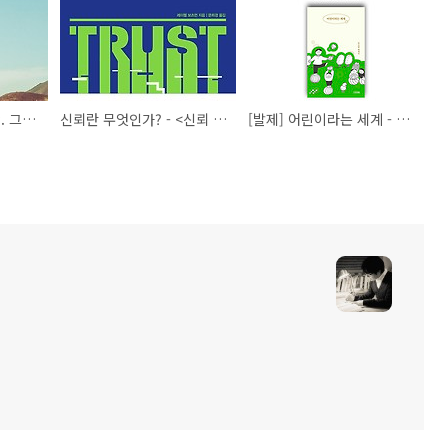
노마드 랜드 읽기 시작. 그 노마드가 아니었구나.
신뢰란 무엇인가? - <신뢰 이동> 메모 독서
[발제] 어린이라는 세계 - 1부