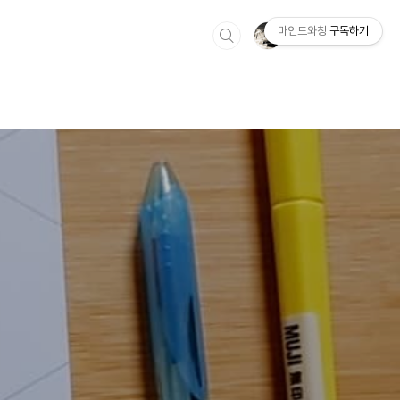
마인드와칭
구독하기