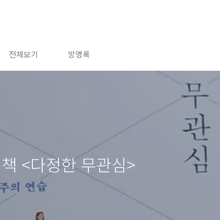
전체보기
방명록
 책 <다정한 무관심>