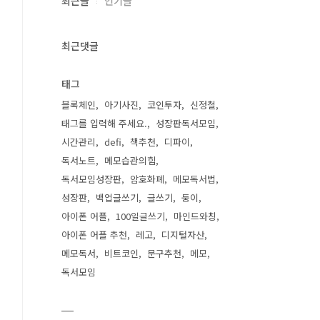
최근글
인기글
최근댓글
태그
블록체인
아기사진
코인투자
신정철
태그를 입력해 주세요.
성장판독서모임
시간관리
defi
책추천
디파이
독서노트
메모습관의힘
독서모임성장판
암호화폐
메모독서법
성장판
백업글쓰기
글쓰기
둥이
아이폰 어플
100일글쓰기
마인드와칭
아이폰 어플 추천
레고
디지털자산
메모독서
비트코인
문구추천
메모
독서모임