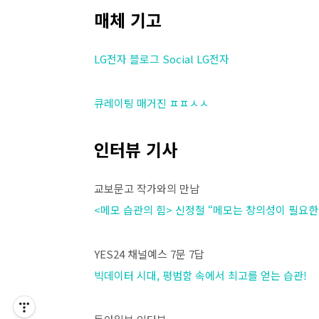
매체 기고
LG전자 블로그 Social LG전자
큐레이팅 매거진 ㅍㅍㅅㅅ
인터뷰 기사
교보문고 작가와의 만남
<메모 습관의 힘> 신정철 “메모는 창의성이 필요한
YES24 채널예스 7문 7답
빅데이터 시대, 평범함 속에서 최고를 얻는 습관!