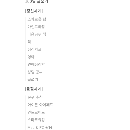
100일 글쓰기
[정신세계]
조화로운 삶
마인드와칭
마음공부 책
책
심리치료
영화
연애심리학
상담 공부
글쓰기
[물질세계]
문구 추천
아이폰 아이패드
안드로이드
스마트워킹
Mac & PC 활용