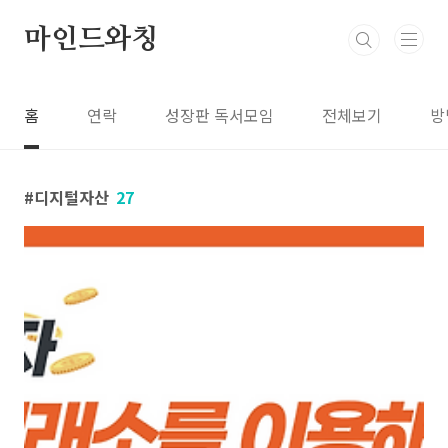
본문 바로가기
마인드와칭
홈
연락
성장판 독서모임
전체보기
방
디지털자산
27