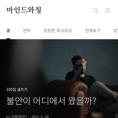
본문 바로가기
마인드와칭
홈
연락
성장판 독서모임
전체보기
방
100일 글쓰기
불안이 어디에서 왔을까?
by 지평(地平)
2021. 5. 26.