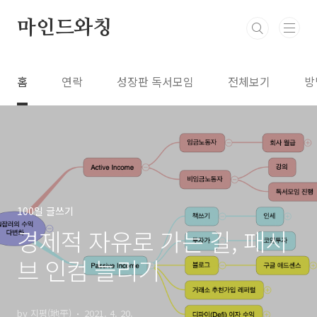
본문 바로가기
마인드와칭
홈
연락
성장판 독서모임
전체보기
방
100일 글쓰기
경제적 자유로 가는 길, 패시
브 인컴 늘리기
by 지평(地平)
2021. 4. 20.