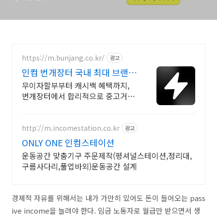
https://m.bunjang.co.kr/
광고
인컴 번개장터 국내 최대 브랜드
중고거래
무이자할부부터 캐시백 혜택까지,
번개장터에서 합리적으로 중고거래
하세요 전국 각지에서 올라오는 전
국구 최다 상품 매일 10만 개 이상의
신규 상품 업로드
http://m.incomestation.co.kr
광고
ONLY ONE 인컴스테이션
운동공간 맞춤기구 주문제작(평셔널스테이션,정리대,
구름사다리,풀업바외)운동공간 설계
경제적 자유를 위해서는 내가 가만히 있어도 돈이 들어오는 pass
ive income을 늘려야 한다. 임금 노동자로 월급만 받으면서 생