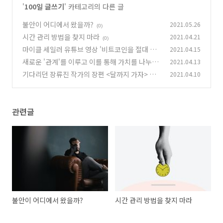
'
100일 글쓰기
' 카테고리의 다른 글
불안이 어디에서 왔을까?
2021.05.26
(0)
시간 관리 방법을 찾지 마라
2021.04.21
(0)
마이클 세일러 유튜브 영상 '비트코인을 절대 팔
2021.04.15
지 말아야 할 또 다른 이유' 내용 정리
새로운 '관계'를 이루고 이를 통해 가치를 나누지
2021.04.13
(0)
못했다면, 아무 일도 하지 않은 것이다.
기다리던 장류진 작가의 장편 <달까지 가자> 가
2021.04.10
(0)
나왔습니다.
(0)
관련글
불안이 어디에서 왔을까?
시간 관리 방법을 찾지 마라