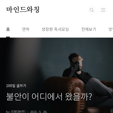
본문 바로가기
마인드와칭
홈
연락
성장판 독서모임
전체보기
방
100일 글쓰기
불안이 어디에서 왔을까?
by 지평(地平)
2021. 5. 26.