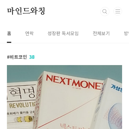
본문 바로가기
마인드와칭
홈
연락
성장판 독서모임
전체보기
방
비트코인
38