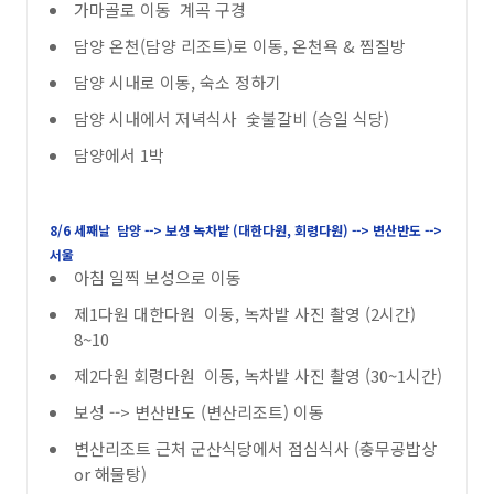
가마골로 이동 계곡 구경
담양 온천(담양 리조트)로 이동, 온천욕 & 찜질방
담양 시내로 이동, 숙소 정하기
담양 시내에서 저녁식사 숯불갈비 (승일 식당)
담양에서 1박
8/6 세째날 담양 --> 보성 녹차밭 (대한다원, 회령다원) --> 변산반도 -->
서울
아침 일찍 보성으로 이동
제1다원 대한다원 이동, 녹차밭 사진 촬영 (2시간)
8~10
제2다원 회령다원 이동, 녹차밭 사진 촬영 (30~1시간)
보성 --> 변산반도 (변산리조트) 이동
변산리조트 근처 군산식당에서 점심식사 (충무공밥상
or 해물탕)