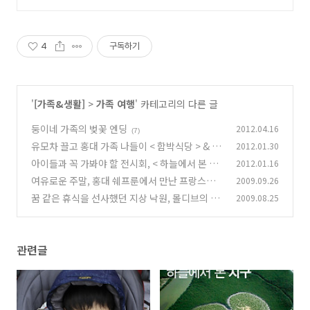
4
구독하기
'
[가족&생활]
>
가족 여행
' 카테고리의 다른 글
둥이네 가족의 벚꽃 엔딩
2012.04.16
(7)
유모차 끌고 홍대 가족 나들이 < 함박식당 > & <C
2012.01.30
afe Inu >
아이들과 꼭 가봐야 할 전시회, < 하늘에서 본 지
2012.01.16
(4)
구 >
여유로운 주말, 홍대 쉐프룬에서 만난 프랑스식
2009.09.26
(4)
브런치
꿈 같은 휴식을 선사했던 지상 낙원, 몰디브의 추
2009.08.25
(0)
억
(0)
관련글