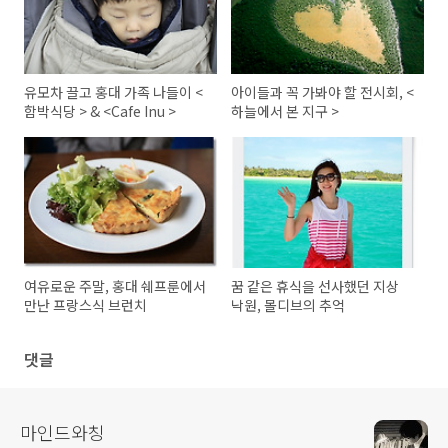
유모차 끌고 홍대 가족 나들이 <
아이들과 꼭 가봐야 할 전시회, <
함박식당 > & <Cafe Inu >
하늘에서 본 지구 >
여유로운 주말, 홍대 쉐프룬에서
꿈 같은 휴식을 선사했던 지상
만난 프랑스식 브런치
낙원, 몰디브의 추억
댓글
마인드와칭