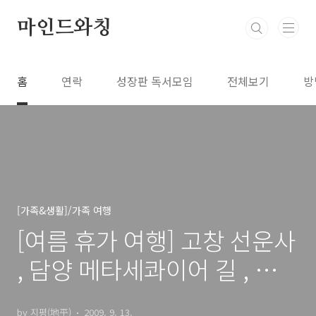
본문 바로가기
마인드와칭
홈
연락
성장판 독서모임
전체보기
방
[가족&생활]/가족 여행
[여름 휴가 여행] 고창 선운사
, 담양 메타세콰이어 길 , 보성
녹차밭 여행 Part 1
by 지평(地平)
2009. 9. 13.