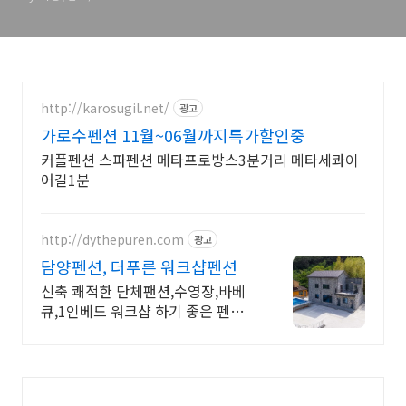
http://karosugil.net/
광고
가로수펜션 11월~06월까지특가할인중
커플펜션 스파펜션 메타프로방스3분거리 메타세콰이
어길1분
http://dythepuren.com
광고
담양펜션, 더푸른 워크샵펜션
신축 쾌적한 단체팬션,수영장,바베
큐,1인베드 워크샵 하기 좋은 펜션,
더푸른