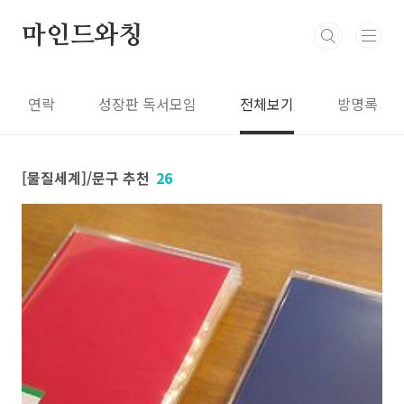
본문 바로가기
마인드와칭
연락
성장판 독서모임
전체보기
방명록
[물질세계]/문구 추천
26