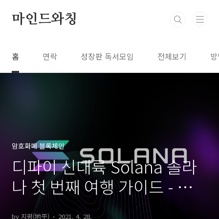
본문 바로가기
마인드와칭
홈
연락
성장판 독서모임
전체보기
방
암호화폐 블록체인
디파이 신대륙 Solana 솔라
나 첫 번째 여행 가이드 - 지갑
만들기에서 이자농사까지
by 지평(地平)
2021. 4. 28.