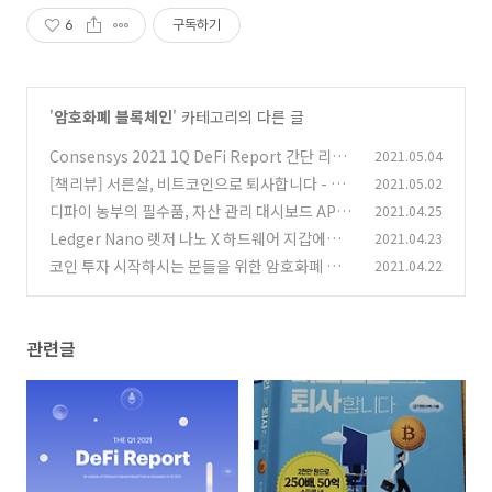
6
구독하기
'
암호화폐 블록체인
' 카테고리의 다른 글
Consensys 2021 1Q DeFi Report 간단 리뷰
2021.05.04
- 디파이가 미래다
[책리뷰] 서른살, 비트코인으로 퇴사합니다 - 진
2021.05.02
(1)
짜일까?
디파이 농부의 필수품, 자산 관리 대시보드 APE
2021.04.25
(1)
BOARD
Ledger Nano 렛저 나노 X 하드웨어 지갑에서 B
2021.04.23
(0)
SC 토큰 사용하는 법
코인 투자 시작하시는 분들을 위한 암호화폐 거래
2021.04.22
(0)
소 추천
(0)
관련글