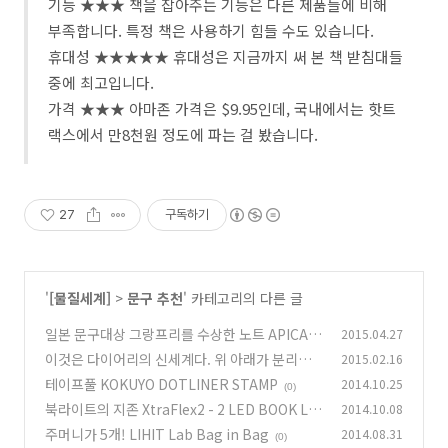
기능 ★★★ 책을 잡아주는 기능은 다른 제품들에 비해
부족합니다. 특정 책은 사용하기 힘들 수도 있습니다.
휴대성 ★★★★★ 휴대성은 지금까지 써 본 책 받침대들
중에 최고입니다.
가격 ★★★ 아마존 가격은 $9.95인데, 국내에서는 핫트
랙스에서 만8천원 정도에 파는 걸 봤습니다.
27
구독하기
'
[물질세계]
>
문구 추천
' 카테고리의 다른 글
일본 문구대상 그랑프리를 수상한 노트 APICA P
2015.04.27
REMIUM C.D. NOTEBOOK 리뷰
이것은 다이어리의 신세계다. 위 아래가 분리된
2015.02.16
(4)
세퍼릿 다이어리 추천
테이프풀 KOKUYO DOTLINER STAMP
2014.10.25
(2)
(0)
북라이트의 지존 XtraFlex2 - 2 LED BOOK LIG
2014.10.08
HT
주머니가 5개! LIHIT Lab Bag in Bag
2014.08.31
(0)
(0)