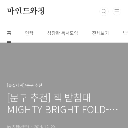
본문 바로가기
마인드와칭
홈
연락
성장판 독서모임
전체보기
방
[물질세계]/문구 추천
[문구 추천] 책 받침대
MIGHTY BRIGHT FOLD-N-
STOW BOOK HOLDER
by 지평(地平)
2014. 12. 20.